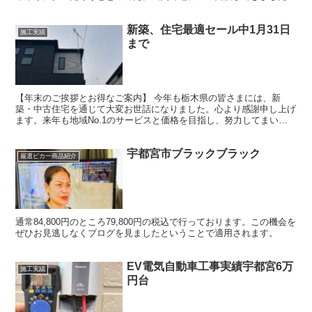
で、アップさせていただきます。レア物件 周りには民家な...
新築、住宅最適セール中1月31日
施工実績
まで
【年末のご挨拶とお得なご案内】 今年も栃木県の皆さまには、新
築・中古住宅を通じて大変お世話になりました。心より感謝申し上げ
ます。来年も地域No.1のサービスと価格を目指し、努力してまいり
ます！ 今回ご紹介するのは、清原台エリアにて取り付けを...
宇都宮市ブラックブラック
厳選ピカ一商品紹介
通常84,800円のところ79,800円の税込で行っております。この機会を
ぜひお見逃しなくブログを見ましたということで適用されます。
EV電気自動車工事実績宇都宮6万
施工実績
円台