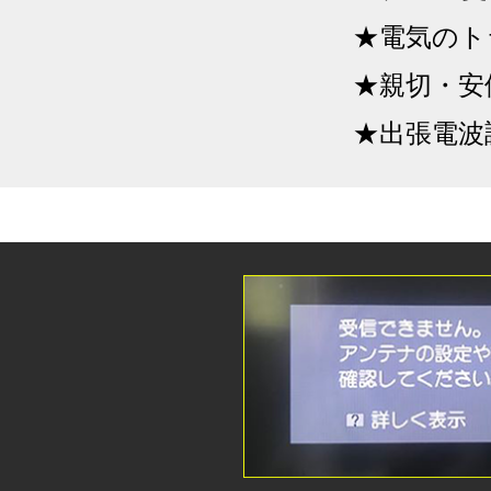
★電気のト
★親切・安
★出張電波