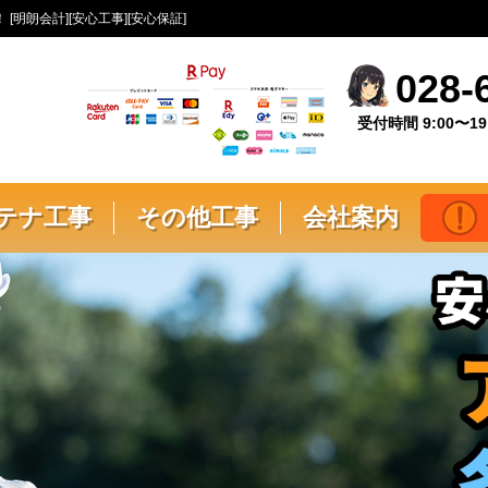
朗会計][安心工事][安心保証]
028-
受付時間 9:00〜19
テナ工事
その他工事
会社案内