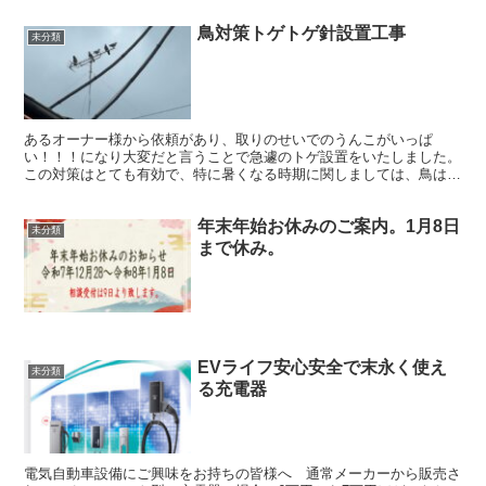
鳥対策トゲトゲ針設置工事
未分類
あるオーナー様から依頼があり、取りのせいでのうんこがいっぱ
い！！！になり大変だと言うことで急遽のトゲ設置をいたしました。
この対策はとても有効で、特に暑くなる時期に関しましては、鳥は涼
しいところ、特に高い所、高い場所に止まりたいと言う意識が...
年末年始お休みのご案内。1月8日
未分類
まで休み。
EVライフ安心安全で末永く使え
未分類
る充電器
電気自動車設備にご興味をお持ちの皆様へ 通常メーカーから販売さ