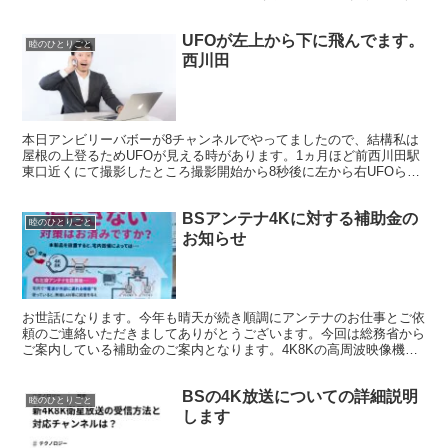
けます。低料金安心全国ネットまずこの広告が出たら注...
UFOが左上から下に飛んでます。
睦のひとりごと
西川田
本日アンビリーバボーが8チャンネルでやってましたので、結構私は
屋根の上登るためUFOが見える時があります。1ヵ月ほど前西川田駅
東口近くにて撮影したところ撮影開始から8秒後に左から右UFOらし
き超高速物体が駆け抜けていきます。確認してみてくだ...
BSアンテナ4Kに対する補助金の
睦のひとりごと
お知らせ
お世話になります。今年も晴天が続き順調にアンテナのお仕事とご依
頼のご連絡いただきましてありがとうございます。今回は総務省から
ご案内している補助金のご案内となります。4K8Kの高周波映像機器
に関しまして費用負担を総務省の方で補助金が得られます...
BSの4K放送についての詳細説明
睦のひとりごと
します