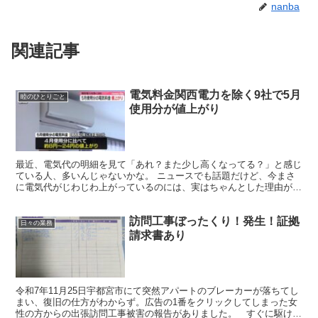
nanba
関連記事
電気料金関西電力を除く9社で5月
睦のひとりごと
使用分が値上がり
最近、電気代の明細を見て「あれ？また少し高くなってる？」と感じ
ている人、多いんじゃないかな。 ニュースでも話題だけど、今まさ
に電気代がじわじわ上がっているのには、実はちゃんとした理由があ
るんだよね。ニュースで「値上げ」って言われているのは、...
訪問工事ぼったくり！発生！証拠
日々の業務
請求書あり
令和7年11月25日宇都宮市にて突然アパートのブレーカーが落ちてし
まい、復旧の仕方がわからず。広告の1番をクリックしてしまった女
性の方からの出張訪問工事被害の報告がありました。 すぐに駆けつ